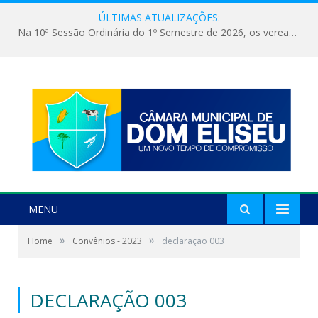
ÚLTIMAS ATUALIZAÇÕES:
Na 10ª Sessão Ordinária do 1º Semestre de 2026, os vereadores receberam a nova comandante do 51º Batalhão de Polícia Militar, a Major Alessandra Lopes Leal Bandeira. A visita institucional proporcionou a apresentação da oficial aos parlamentares e reforçou o compromisso de cooperação entre a Polícia Militar e o Poder Legislativo em prol da segurança da população.
MENU
»
»
Home
Convênios - 2023
declaração 003
DECLARAÇÃO 003