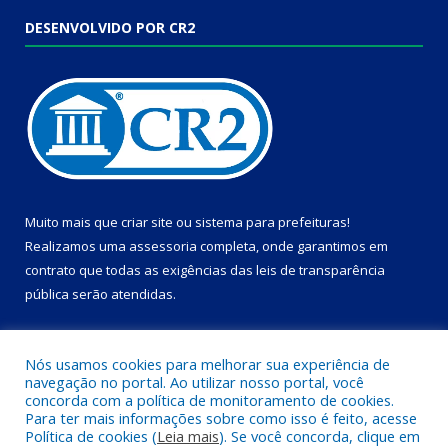
DESENVOLVIDO POR CR2
Muito mais que
criar site
ou
sistema para prefeituras
!
Realizamos uma
assessoria
completa, onde garantimos em
contrato que todas as exigências das
leis de transparência
pública
serão atendidas.
Conheça o
PNTP
e o
Radar da Transparência Pública
Nós usamos cookies para melhorar sua experiência de
navegação no portal. Ao utilizar nosso portal, você
concorda com a política de monitoramento de cookies.
Para ter mais informações sobre como isso é feito, acesse
Política de cookies (
Leia mais
). Se você concorda, clique em
Todos os direitos reservados a Câmara Municipal de Dom Eliseu.