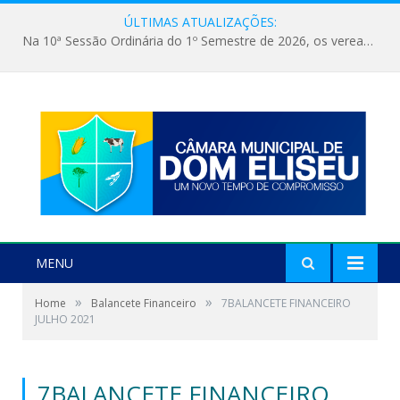
ÚLTIMAS ATUALIZAÇÕES:
Na 10ª Sessão Ordinária do 1º Semestre de 2026, os vereadores receberam a nova comandante do 51º Batalhão de Polícia Militar, a Major Alessandra Lopes Leal Bandeira. A visita institucional proporcionou a apresentação da oficial aos parlamentares e reforçou o compromisso de cooperação entre a Polícia Militar e o Poder Legislativo em prol da segurança da população.
MENU
»
»
Home
Balancete Financeiro
7BALANCETE FINANCEIRO
JULHO 2021
7BALANCETE FINANCEIRO