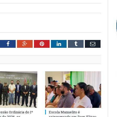
tter
Facebook
Google+
Pinterest
LinkedIn
Tumblr
Email
ssão Ordinária do 1º
Escola Manuelito é
 de 2026, os
reinaugurada em Dom Eliseu