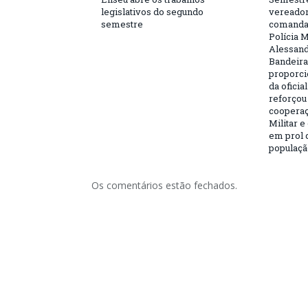
legislativos do segundo
vereador
semestre
comandan
Polícia M
Alessand
Bandeira.
proporci
da oficia
reforçou
cooperaç
Militar e
em prol 
populaçã
Os comentários estão fechados.