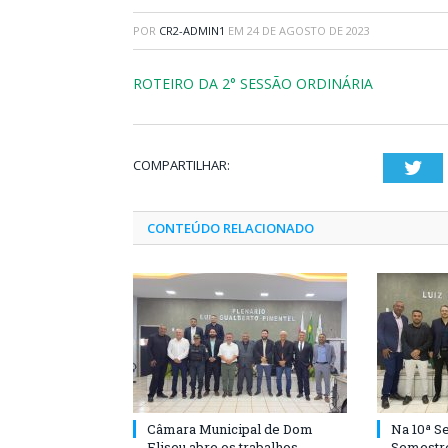
POR
CR2-ADMIN1
EM
24 DE AGOSTO DE 2023
ROTEIRO DA 2° SESSÃO ORDINÁRIA
COMPARTILHAR:
Twi
CONTEÚDO RELACIONADO
Câmara Municipal de Dom
Na 10ª Se
Eliseu abre os trabalhos
Semestre