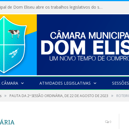
Câmara Municipal de Dom Eliseu abre os trabalhos legislativos do segundo semestre
A CÂMARA
ATIVIDADES LEGISLATIVAS
SESSÕES
»
»
s
PAUTA DA 2ª SESSÃO ORDINÁRIA, DE 22 DE AGOSTO DE 2023
ROTEIR
NÁRIA
0