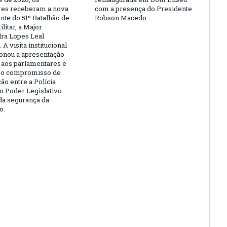
es receberam a nova
com a presença do Presidente
te do 51º Batalhão de
Robson Macedo
ilitar, a Major
ra Lopes Leal
 A visita institucional
onou a apresentação
l aos parlamentares e
 o compromisso de
ão entre a Polícia
 o Poder Legislativo
da segurança da
o.