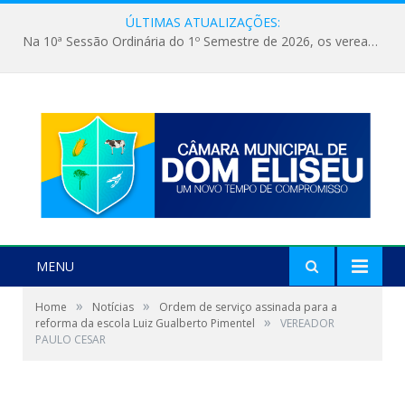
ÚLTIMAS ATUALIZAÇÕES:
Na 10ª Sessão Ordinária do 1º Semestre de 2026, os vereadores receberam a nova comandante do 51º Batalhão de Polícia Militar, a Major Alessandra Lopes Leal Bandeira. A visita institucional proporcionou a apresentação da oficial aos parlamentares e reforçou o compromisso de cooperação entre a Polícia Militar e o Poder Legislativo em prol da segurança da população.
MENU
»
»
Home
Notícias
Ordem de serviço assinada para a
»
reforma da escola Luiz Gualberto Pimentel
VEREADOR
PAULO CESAR