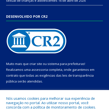
sexual de crianças e adolescentes
16 de abril de 2026
DESENVOLVIDO POR CR2
Muito mais que
criar site
ou
sistema para prefeituras
!
Realizamos uma
assessoria
completa, onde garantimos em
contrato que todas as exigências das
leis de transparência
pública
serão atendidas.
Conheça o
PNTP
e o
Radar da Transparência Pública
Nós usamos cookies para melhorar sua experiência de
navegação no portal. Ao utilizar nosso portal, você
concorda com a política de monitoramento de cookies.