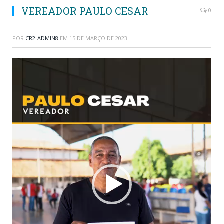
VEREADOR PAULO CESAR
0
POR
CR2-ADMIN8
EM
15 DE MARÇO DE 2023
Tocador
de
vídeo