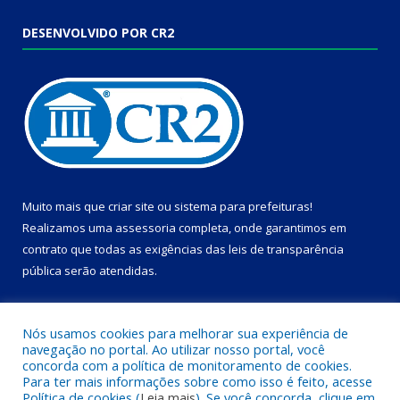
DESENVOLVIDO POR CR2
Muito mais que
criar site
ou
sistema para prefeituras
!
Realizamos uma
assessoria
completa, onde garantimos em
contrato que todas as exigências das
leis de transparência
pública
serão atendidas.
Conheça o
PNTP
e o
Radar da Transparência Pública
Nós usamos cookies para melhorar sua experiência de
navegação no portal. Ao utilizar nosso portal, você
concorda com a política de monitoramento de cookies.
Para ter mais informações sobre como isso é feito, acesse
Política de cookies (
Leia mais
). Se você concorda, clique em