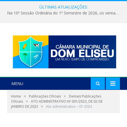
ÚLTIMAS ATUALIZAÇÕES:
Na 10ª Sessão Ordinária do 1º Semestre de 2026, os vereadores receberam a nova comandante do 51º Batalhão de Polícia Militar, a Major Alessandra Lopes Leal Bandeira. A visita institucional proporcionou a apresentação da oficial aos parlamentares e reforçou o compromisso de cooperação entre a Polícia Militar e o Poder Legislativo em prol da segurança da população.
MENU
»
»
Home
Publicações Oficiais
Demais Publicações
»
Oficiais
ATO ADMINISTRATIVO Nº 001/2023, DE 02 DE
»
JANEIRO DE 2023
Ato administrativo – 01-2023